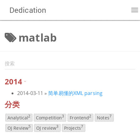
Dedication
To
na
matlab
2014
2014-03-11
»
简单易懂的XML parsing
分类
2
3
2
7
Analytical
Competition
Frontend
Notes
5
3
7
OJ Review
OJ review
Projects