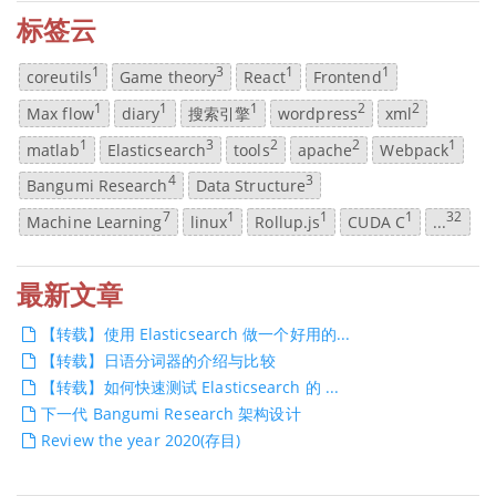
标签云
1
3
1
1
coreutils
Game theory
React
Frontend
1
1
1
2
2
Max flow
diary
搜索引擎
wordpress
xml
1
3
2
2
1
matlab
Elasticsearch
tools
apache
Webpack
4
3
Bangumi Research
Data Structure
7
1
1
1
32
Machine Learning
linux
Rollup.js
CUDA C
...
最新文章
【转载】使用 Elasticsearch 做一个好用的...
【转载】日语分词器的介绍与比较
【转载】如何快速测试 Elasticsearch 的 ...
下一代 Bangumi Research 架构设计
Review the year 2020(存目)